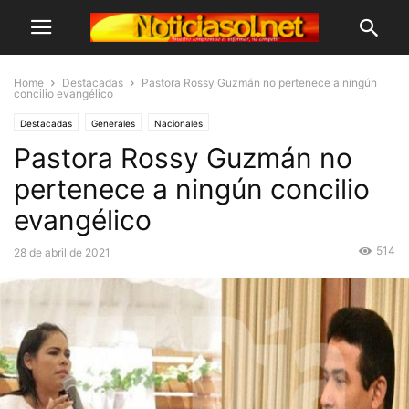
Home
Destacadas
Pastora Rossy Guzmán no pertenece a ningún
concilio evangélico
Destacadas
Generales
Nacionales
Pastora Rossy Guzmán no
pertenece a ningún concilio
evangélico
514
28 de abril de 2021