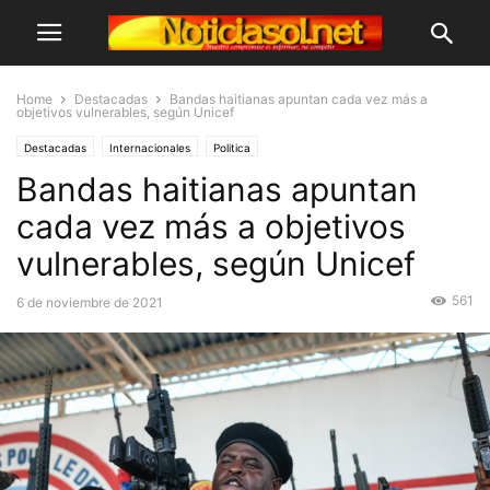
Home
Destacadas
Bandas haitianas apuntan cada vez más a
objetivos vulnerables, según Unicef
Destacadas
Internacionales
Politica
Bandas haitianas apuntan
cada vez más a objetivos
vulnerables, según Unicef
561
6 de noviembre de 2021