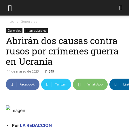
Inicio
Generales
Generales
Internacionales
Abrirán dos causas contra
rusos por crímenes guerra
en Ucrania
14 de marzo de 2023
319
Facebook
Twitter
WhatsApp
Lin
Por
LA REDACCIÓN