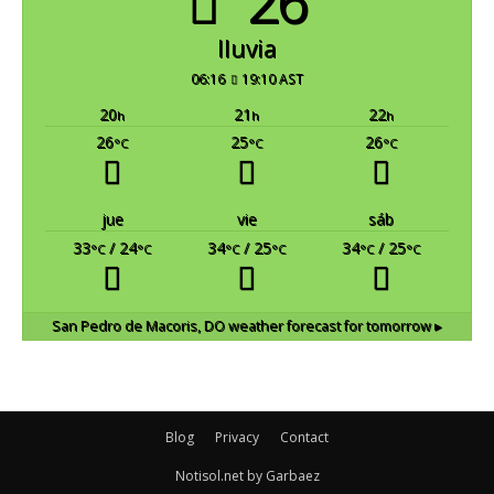
26°
lluvia
06:16
19:10 AST
20
21
22
h
h
h
26
25
26
°C
°C
°C
jue
vie
sáb
33
/ 24
34
/ 25
34
/ 25
°C
°C
°C
°C
°C
°C
San Pedro de Macoris, DO
weather forecast for tomorrow ▸
Blog
Privacy
Contact
Notisol.net by Garbaez