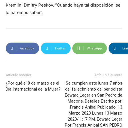
Kremlin, Dmitry Peskov. “Cuando haya tal disposición, se
lo haremos saber”.
Facebook
Twitter
WhatsApp
Lin
Artículo anterior
Artículo siguiente
¿Por qué el 8 de marzo es el
Se cumplen este lunes 7 años
Día Internacional de la Mujer?
del fallecimiento del periodista
Edward Leger en San Pedro de
Macoris. Detalles Escrito por:
Francis Anibal Publicado: 13
Marzo 2023 Lunes 13 Marzo
2023/ 1:17 P.M. Edward Leger
Por Francis Anibal SAN PEDRO