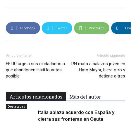
Facebook
Twitter
WhatsApp
Lin
Artículo anterior
Artículo siguiente
EE.UU urge a sus ciudadanos a
PN mata a balazos joven en
que abandonen Haití lo antes
Hato Mayor, hiere otro y
posible
detiene a tres
Artículos relacionados
Más del autor
Destacadas
Italia aplaza acuerdo con España y
cierra sus fronteras en Ceuta