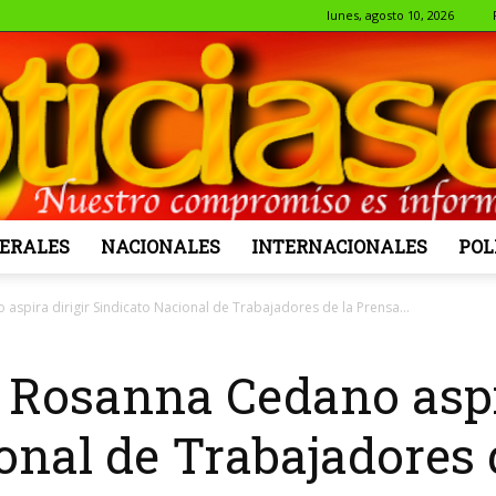
lunes, agosto 10, 2026
ERALES
NACIONALES
INTERNACIONALES
POL
NotiSol
pira dirigir Sindicato Nacional de Trabajadores de la Prensa...
Rosanna Cedano aspir
onal de Trabajadores 