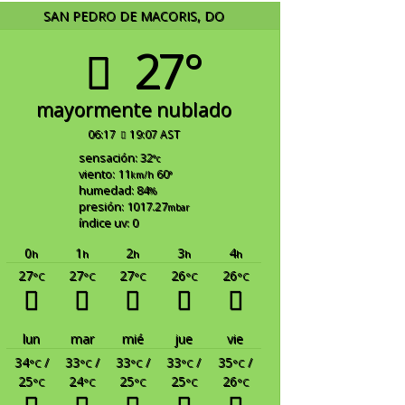
SAN PEDRO DE MACORIS, DO
27°
mayormente nublado
06:17
19:07 AST
sensación: 32
°c
viento: 11
60
km/h
°
humedad: 84
%
presión: 1017.27
mbar
índice uv: 0
0
1
2
3
4
h
h
h
h
h
27
27
27
26
26
°C
°C
°C
°C
°C
lun
mar
mié
jue
vie
34
/
33
/
33
/
33
/
35
/
°C
°C
°C
°C
°C
25
24
25
25
26
°C
°C
°C
°C
°C