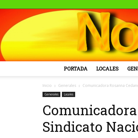
PORTADA
LOCALES
GEN
Inicio
Generales
Comunicadora Rosanna Cedano as
Generales
Locales
Comunicadora 
Sindicato Naci