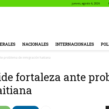
jueves, agosto 6, 2026
NotiSol
ERALES
NACIONALES
INTERNACIONALES
POL
nte problema de inmigración haitiana
ide fortaleza ante pr
itiana