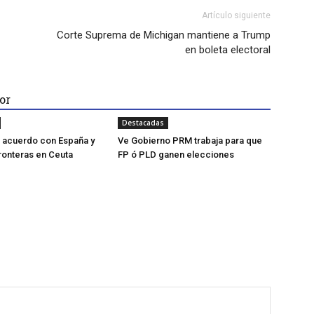
Artículo siguiente
Corte Suprema de Michigan mantiene a Trump
en boleta electoral
or
Destacadas
za acuerdo con España y
Ve Gobierno PRM trabaja para que
fronteras en Ceuta
FP ó PLD ganen elecciones