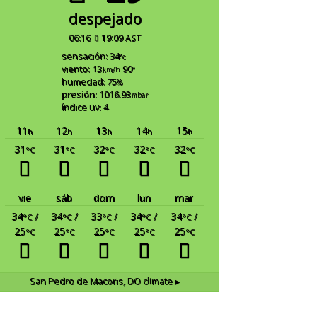
despejado
06:16
19:09 AST
sensación: 34
°c
viento: 13
90
km/h
°
humedad: 75
%
presión: 1016.93
mbar
índice uv: 4
11
12
13
14
15
h
h
h
h
h
31
31
32
32
32
°C
°C
°C
°C
°C
vie
sáb
dom
lun
mar
34
/
34
/
33
/
34
/
34
/
°C
°C
°C
°C
°C
25
25
25
25
25
°C
°C
°C
°C
°C
San Pedro de Macoris, DO
climate ▸