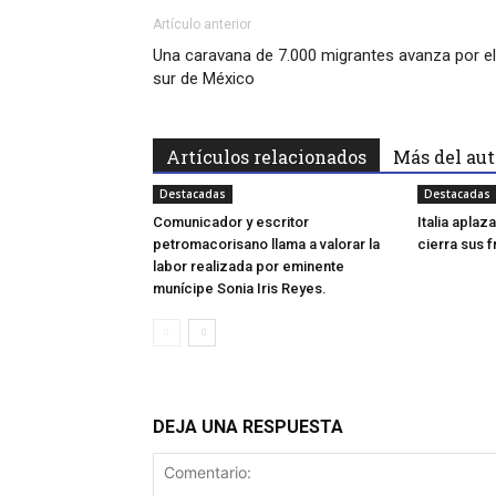
Artículo anterior
Una caravana de 7.000 migrantes avanza por el
sur de México
Artículos relacionados
Más del aut
Destacadas
Destacadas
Comunicador y escritor
Italia apla
petromacorisano llama a valorar la
cierra sus 
labor realizada por eminente
munícipe Sonia Iris Reyes.
DEJA UNA RESPUESTA