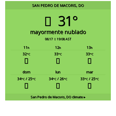
SAN PEDRO DE MACORIS, DO
31°
mayormente nublado
06:17
19:08 AST
11
12
13
h
h
h
32
33
33
°C
°C
°C
dom
lun
mar
34
/ 25
34
/ 26
33
/ 25
°C
°C
°C
°C
°C
°C
San Pedro de Macoris, DO
climate ▸