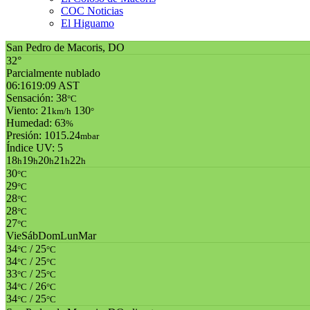
COC Noticias
El Higuamo
San Pedro de Macoris, DO
32°
Parcialmente nublado
06:16
19:09 AST
Sensación: 38
°C
Viento: 21
130
km/h
°
Humedad: 63
%
Presión: 1015.24
mbar
Índice UV: 5
18
19
20
21
22
h
h
h
h
h
30
°C
29
°C
28
°C
28
°C
27
°C
Vie
Sáb
Dom
Lun
Mar
34
/ 25
°C
°C
34
/ 25
°C
°C
33
/ 25
°C
°C
34
/ 26
°C
°C
34
/ 25
°C
°C