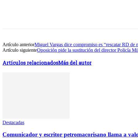
Facebook
Twitter
WhatsApp
Linkedin
Artículo anterior
Miguel Vargas dice compromiso es “rescatar RD de m
Artículo siguiente
Oposición pide la sustitución del director Policía Mil
Artículos relacionados
Más del autor
Destacadas
Comunicador y escritor petromacorisano llama a valor