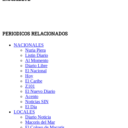
PERIODICOS RELACIONADOS
NACIONALES
Nuria Piera
Listin Diario
Al Momento
Diario Libre
El Nacional
Hoy
El Caribe
Z101
El Nuevo Diario
Acento
Noticias SIN
El Dia
LOCALES
Diario Noticia
Macoris del Mar
El Coloso de Macoris