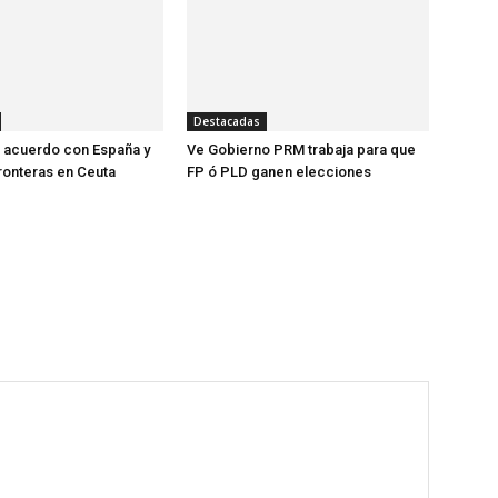
Destacadas
za acuerdo con España y
Ve Gobierno PRM trabaja para que
fronteras en Ceuta
FP ó PLD ganen elecciones