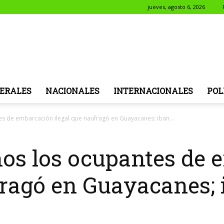
jueves, agosto 6, 2026
NotiSol
ERALES
NACIONALES
INTERNACIONALES
POL
s de embarcación ilegal que naufragó en Guayacanes; iban...
os los ocupantes de 
fragó en Guayacanes; 