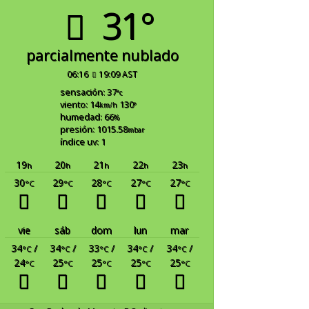
31°
parcialmente nublado
06:16
19:09 AST
sensación: 37
°c
viento: 14
130
km/h
°
humedad: 66
%
presión: 1015.58
mbar
índice uv: 1
19
20
21
22
23
h
h
h
h
h
30
29
28
27
27
°C
°C
°C
°C
°C
vie
sáb
dom
lun
mar
34
/
34
/
33
/
34
/
34
/
°C
°C
°C
°C
°C
24
25
25
25
25
°C
°C
°C
°C
°C