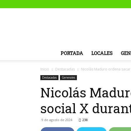
PORTADA
LOCALES
GEN
Inicio
Destacadas
Nicolás Maduro ordena sacar de
Destacadas
Generales
Nicolás Maduro
social X durant
9 de agosto de 2024
238