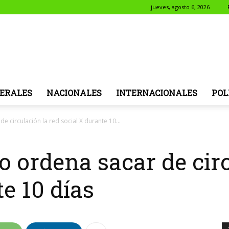
jueves, agosto 6, 2026
NotiSol
ERALES
NACIONALES
INTERNACIONALES
POL
 circulación la red social X durante 10...
 ordena sacar de circ
e 10 días