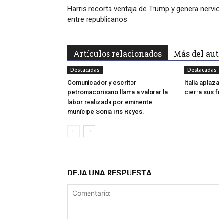
Harris recorta ventaja de Trump y genera nervi
entre republicanos
Artículos relacionados
Más del aut
Destacadas
Destacadas
Comunicador y escritor
Italia apla
petromacorisano llama a valorar la
cierra sus 
labor realizada por eminente
munícipe Sonia Iris Reyes.
DEJA UNA RESPUESTA