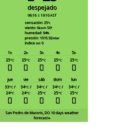
despejado
06:16
19:10 AST
sensación: 25
°c
viento: 6
50
km/h
°
humedad: 94
%
presión: 1015.92
mbar
índice uv: 0
1
2
3
4
5
h
h
h
h
h
25
25
25
25
25
°C
°C
°C
°C
°C
jue
vie
sáb
dom
lun
33
/
34
/
34
/
34
/
34
/
°C
°C
°C
°C
°C
24
24
25
25
25
°C
°C
°C
°C
°C
San Pedro de Macoris, DO
10 days weather
forecast ▸