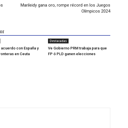
os
Marileidy gana oro, rompe récord en los Juegos
Olímpicos 2024
or
Destacadas
za acuerdo con España y
Ve Gobierno PRM trabaja para que
fronteras en Ceuta
FP ó PLD ganen elecciones