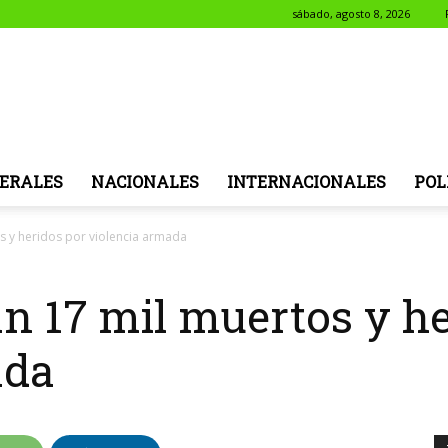
sábado, agosto 8, 2026
NotiSol
ERALES
NACIONALES
INTERNACIONALES
POL
s y heridos por violencia armada
n 17 mil muertos y he
ada