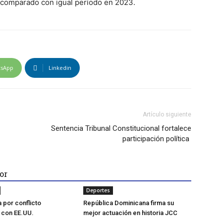
 comparado con igual período en 2023.
tsApp
Linkedin
Artículo siguiente
Sentencia Tribunal Constitucional fortalece
participación política
or
Deportes
a por conflicto
República Dominicana firma su
 con EE.UU.
mejor actuación en historia JCC