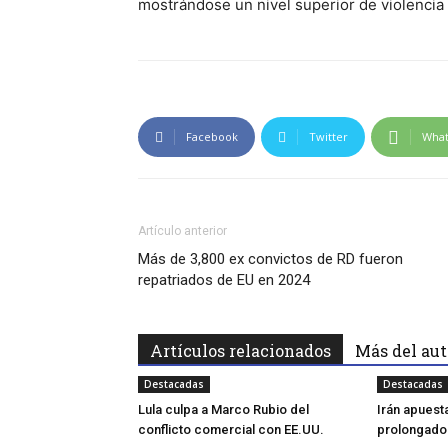
mostrándose un nivel superior de violencia
Facebook
Twitter
Wha
Artículo anterior
Más de 3,800 ex convictos de RD fueron
repatriados de EU en 2024
Artículos relacionados
Más del aut
Destacadas
Destacadas
Lula culpa a Marco Rubio del
Irán apuest
conflicto comercial con EE.UU.
prolongado