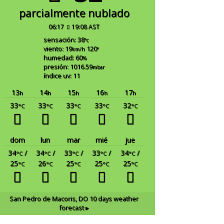
parcialmente nublado
06:17
19:08 AST
sensación: 38
°c
viento: 19
120
km/h
°
humedad: 60
%
presión: 1016.59
mbar
índice uv: 11
13
14
15
16
17
h
h
h
h
h
33
33
33
33
32
°C
°C
°C
°C
°C
dom
lun
mar
mié
jue
34
/
34
/
33
/
33
/
34
/
°C
°C
°C
°C
°C
25
26
25
25
25
°C
°C
°C
°C
°C
San Pedro de Macoris, DO
10 days weather
forecast ▸