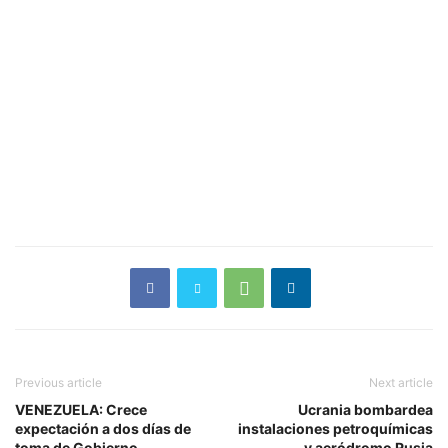
Previous article
Next article
VENEZUELA: Crece
Ucrania bombardea
expectación a dos días de
instalaciones petroquímicas
toma de Gobierno
y aeródromo Rusia