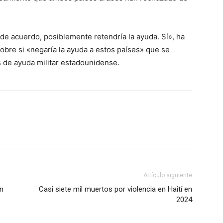
n de acuerdo, posiblemente retendría la ayuda. Sí», ha
obre si «negaría la ayuda a estos países» que se
s de ayuda militar estadounidense.
tsApp
Linkedin
Artículo siguiente
en
Casi siete mil muertos por violencia en Haití en
2024