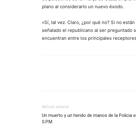
plano al considerarlo un nuevo éxodo.
«Sí, tal vez. Claro, ¿por qué no? Si no está
señalado el republicano al ser preguntado s
encuentran entre los principales receptore
Facebook
Twitter
Wha
Artículo anterior
Un muerto y un herido de manos de la Policia 
S.P.M.