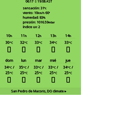
06:17
19:08 AST
sensación: 31
°c
viento: 10
60
km/h
°
humedad: 83
%
presión: 1016.59
mbar
índice uv: 2
10
11
12
13
14
h
h
h
h
h
30
32
33
34
33
°C
°C
°C
°C
°C
dom
lun
mar
mié
jue
34
/
35
/
33
/
33
/
34
/
°C
°C
°C
°C
°C
25
25
25
25
25
°C
°C
°C
°C
°C
San Pedro de Macoris, DO
climate ▸