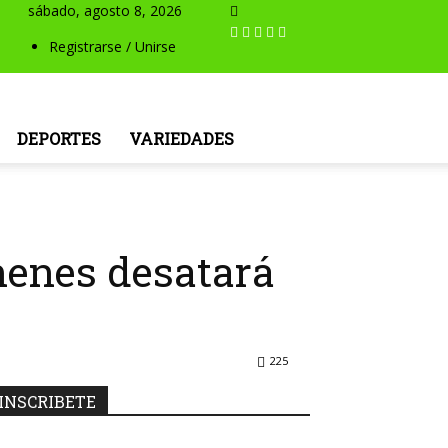
sábado, agosto 8, 2026
Registrarse / Unirse
DEPORTES
VARIEDADES
henes desatará
225
INSCRIBETE