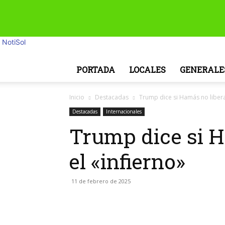
NotiSol
PORTADA
LOCALES
GENERALE
Inicio
Destacadas
Trump dice si Hamás no libera
Destacadas
Internacionales
Trump dice si H
el «infierno»
11 de febrero de 2025
Facebook
Twitter
Wha