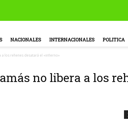
S
NACIONALES
INTERNACIONALES
POLITICA
 a los rehenes desatará el «infierno»
amás no libera a los re
tsApp
Linkedin