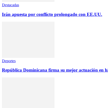
Destacadas
Irán apuesta por conflicto prolongado con EE.UU.
Deportes
República Dominicana firma su mejor actuación en h