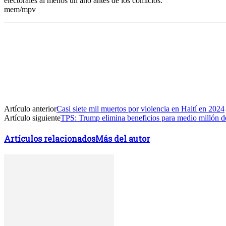
electorales al menos un año antes de los comicios.
mem/mpv
Facebook
Twitter
WhatsApp
Linkedin
Artículo anterior
Casi siete mil muertos por violencia en Haití en 2024
Artículo siguiente
TPS: Trump elimina beneficios para medio millón de
Artículos relacionados
Más del autor