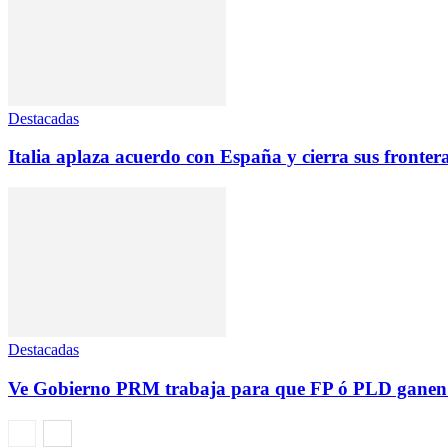
Destacadas
Italia aplaza acuerdo con España y cierra sus fronter
Destacadas
Ve Gobierno PRM trabaja para que FP ó PLD ganen 