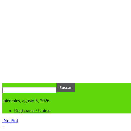
miércoles, agosto 5, 2026
Registrarse / Unirse
NotiSol