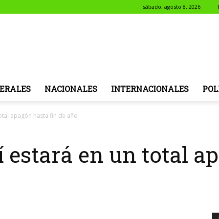
sábado, agosto 8, 2026
NotiSol
ERALES
NACIONALES
INTERNACIONALES
POL
total apagón hasta fin de año
í estará en un total a