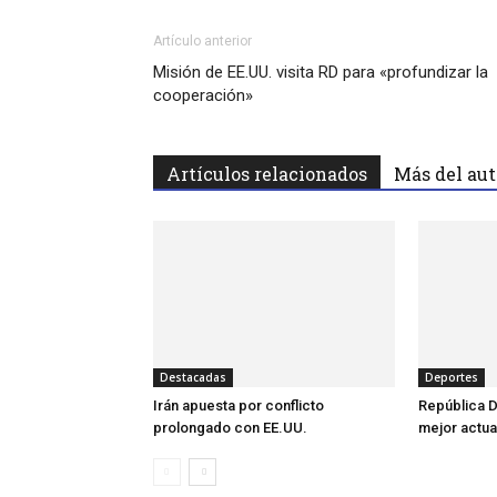
Artículo anterior
Misión de EE.UU. visita RD para «profundizar la
cooperación»
Artículos relacionados
Más del aut
Destacadas
Deportes
Irán apuesta por conflicto
República D
prolongado con EE.UU.
mejor actua