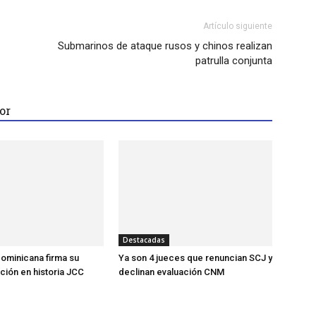
Artículo siguiente
Submarinos de ataque rusos y chinos realizan
patrulla conjunta
or
Destacadas
ominicana firma su
Ya son 4 jueces que renuncian SCJ y
ción en historia JCC
declinan evaluación CNM