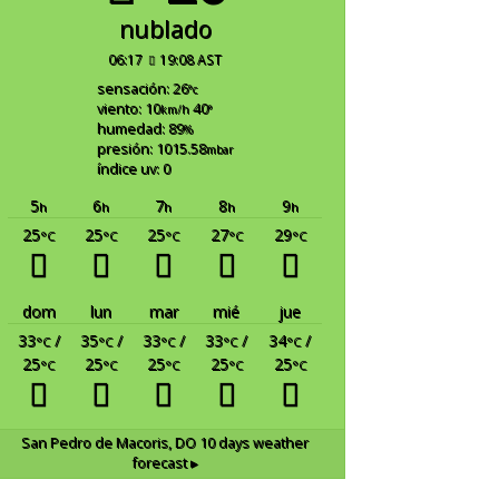
nublado
06:17
19:08 AST
sensación: 26
°c
viento: 10
40
km/h
°
humedad: 89
%
presión: 1015.58
mbar
índice uv: 0
5
6
7
8
9
h
h
h
h
h
25
25
25
27
29
°C
°C
°C
°C
°C
dom
lun
mar
mié
jue
33
/
35
/
33
/
33
/
34
/
°C
°C
°C
°C
°C
25
25
25
25
25
°C
°C
°C
°C
°C
San Pedro de Macoris, DO
10 days weather
forecast ▸