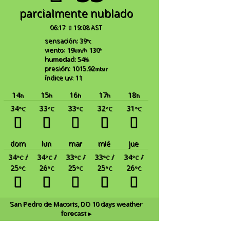
parcialmente nublado
06:17
19:08 AST
sensación: 39
°c
viento: 19
130
km/h
°
humedad: 54
%
presión: 1015.92
mbar
índice uv: 11
14
15
16
17
18
h
h
h
h
h
34
33
33
32
31
°C
°C
°C
°C
°C
dom
lun
mar
mié
jue
34
/
34
/
33
/
33
/
34
/
°C
°C
°C
°C
°C
25
26
25
25
26
°C
°C
°C
°C
°C
San Pedro de Macoris, DO
10 days weather
forecast ▸