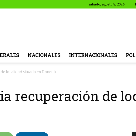
sábado, agosto 8, 2026
NotiSol
ERALES
NACIONALES
INTERNACIONALES
POL
 de localidad situada en Donetsk
a recuperación de lo