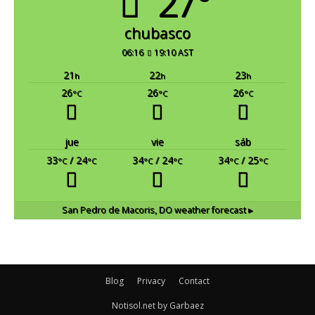
27°
chubasco
06:16
19:10 AST
21
22
23
h
h
h
26
26
26
°C
°C
°C
jue
vie
sáb
33
/ 24
34
/ 24
34
/ 25
°C
°C
°C
°C
°C
°C
San Pedro de Macoris, DO
weather forecast ▸
Blog
Privacy
Contact
Notisol.net by Garbaez