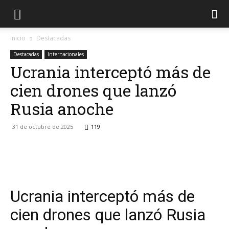
Inicio
Destacadas
Destacadas
Internacionales
Ucrania interceptó más de
cien drones que lanzó
Rusia anoche
31 de octubre de 2025
119
Facebook
Twitter
WhatsApp
Lin
Ucrania interceptó más de
cien drones que lanzó Rusia