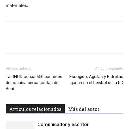
materiales.
Facebook
Twitter
WhatsApp
Lin
Artículo anterior
Artículo siguiente
La DNCD ocupa 650 paquetes
Escogido, Aguilas y Estrellas
de cocaína cerca costas de
ganan en el beisbol de la RD
Baní
Artículos relacionados
Más del autor
Comunicador y escritor