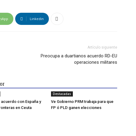
tsApp
Linkedin
Artículo siguiente
Preocupa a duartianos acuerdo RD-EU
operaciones militares
or
Destacadas
za acuerdo con España y
Ve Gobierno PRM trabaja para que
fronteras en Ceuta
FP ó PLD ganen elecciones