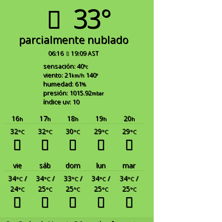
33°
parcialmente nublado
06:16
19:09 AST
sensación: 40
°c
viento: 21
140
km/h
°
humedad: 61
%
presión: 1015.92
mbar
índice uv: 10
16
17
18
19
20
h
h
h
h
h
32
32
30
29
29
°C
°C
°C
°C
°C
vie
sáb
dom
lun
mar
34
/
34
/
33
/
34
/
34
/
°C
°C
°C
°C
°C
24
25
25
25
25
°C
°C
°C
°C
°C