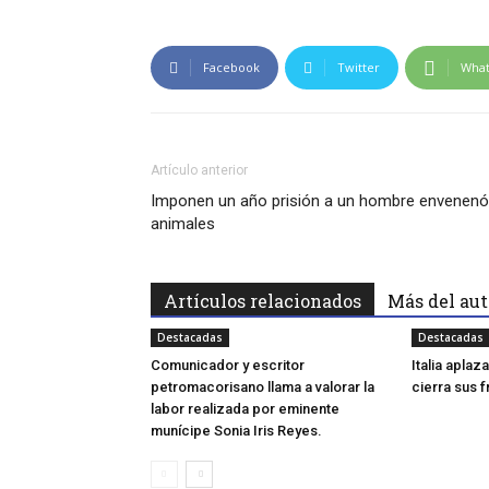
Facebook
Twitter
Wha
Artículo anterior
Imponen un año prisión a un hombre envenenó
animales
Artículos relacionados
Más del aut
Destacadas
Destacadas
Comunicador y escritor
Italia apla
petromacorisano llama a valorar la
cierra sus 
labor realizada por eminente
munícipe Sonia Iris Reyes.