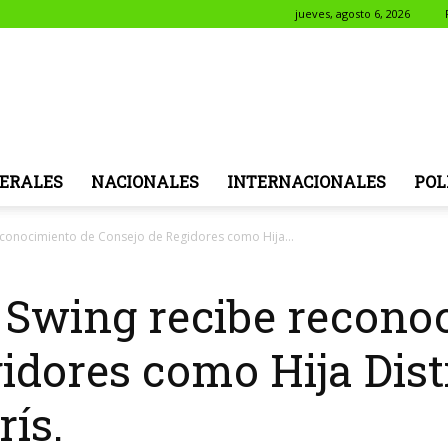
jueves, agosto 6, 2026
NotiSol
ERALES
NACIONALES
INTERNACIONALES
POL
econocimiento de Consejo de Regidores como Hija...
 Swing recibe recono
idores como Hija Dis
ís.