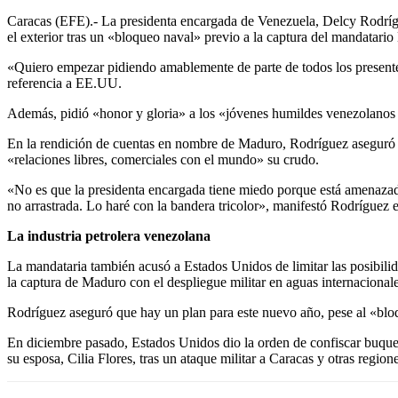
Caracas (EFE).- La presidenta encargada de Venezuela, Delcy Rodrígue
el exterior tras un «bloqueo naval» previo a la captura del mandatari
«Quiero empezar pidiendo amablemente de parte de todos los presentes
referencia a EE.UU.
Además, pidió «honor y gloria» a los «jóvenes humildes venezolanos
En la rendición de cuentas en nombre de Maduro, Rodríguez aseguró q
«relaciones libres, comerciales con el mundo» su crudo.
«No es que la presidenta encargada tiene miedo porque está amenazad
no arrastrada. Lo haré con la bandera tricolor», manifestó Rodríguez
La industria petrolera venezolana
La mandataria también acusó a Estados Unidos de limitar las posibilida
la captura de Maduro con el despliegue militar en aguas internacionale
Rodríguez aseguró que hay un plan para este nuevo año, pese al «blo
En diciembre pasado, Estados Unidos dio la orden de confiscar buques
su esposa, Cilia Flores, tras un ataque militar a Caracas y otras regio