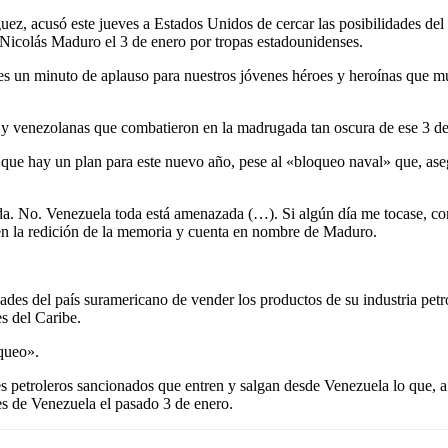
z, acusó este jueves a Estados Unidos de cercar las posibilidades del p
o Nicolás Maduro el 3 de enero por tropas estadounidenses.
 un minuto de aplauso para nuestros jóvenes héroes y heroínas que muri
 y venezolanas que combatieron en la madrugada tan oscura de ese 3 de
ue hay un plan para este nuevo año, pese al «bloqueo naval» que, aseg
a. No. Venezuela toda está amenazada (…). Si algún día me tocase, co
 en la redición de la memoria y cuenta en nombre de Maduro.
des del país suramericano de vender los productos de su industria petro
s del Caribe.
queo».
 petroleros sancionados que entren y salgan desde Venezuela lo que, a
nes de Venezuela el pasado 3 de enero.