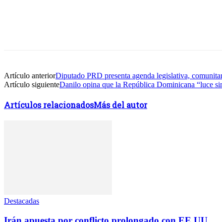
Facebook
Twitter
WhatsApp
Linkedin
Artículo anterior
Diputado PRD presenta agenda legislativa, comunitar
Artículo siguiente
Danilo opina que la República Dominicana “luce s
Artículos relacionados
Más del autor
Destacadas
Irán apuesta por conflicto prolongado con EE.UU.