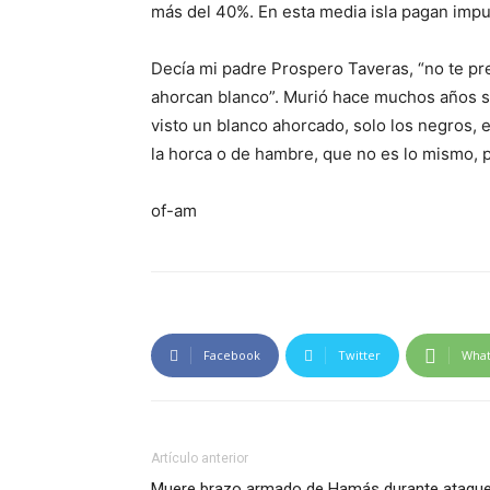
más del 40%. En esta media isla pagan impu
Decía mi padre Prospero Taveras, “no te pre
ahorcan blanco”. Murió hace muchos años si
visto un blanco ahorcado, solo los negros,
la horca o de hambre, que no es lo mismo, p
of-am
Facebook
Twitter
Wha
Artículo anterior
Muere brazo armado de Hamás durante ataqu