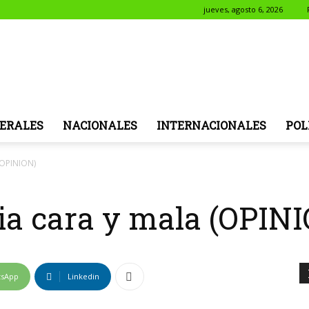
jueves, agosto 6, 2026
NotiSol
ERALES
NACIONALES
INTERNACIONALES
POL
(OPINION)
a cara y mala (OPIN
tsApp
Linkedin