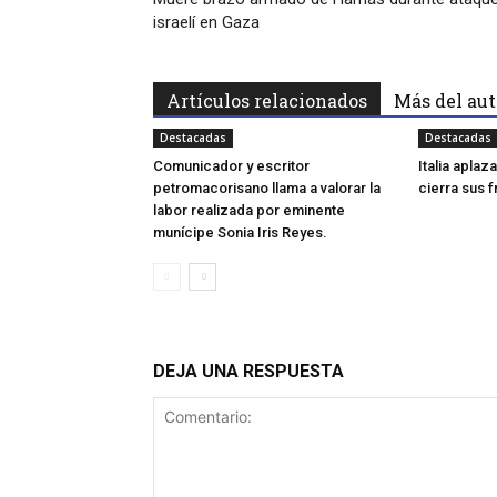
israelí en Gaza
Artículos relacionados
Más del aut
Destacadas
Destacadas
Comunicador y escritor
Italia apla
petromacorisano llama a valorar la
cierra sus 
labor realizada por eminente
munícipe Sonia Iris Reyes.
DEJA UNA RESPUESTA