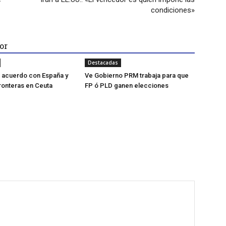
condiciones»
or
Destacadas
za acuerdo con España y
Ve Gobierno PRM trabaja para que
fronteras en Ceuta
FP ó PLD ganen elecciones