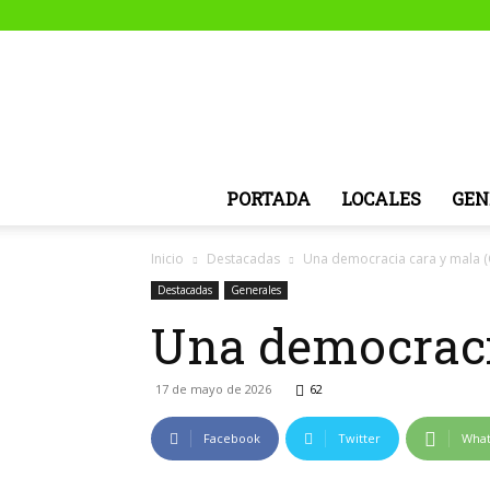
PORTADA
LOCALES
GEN
Inicio
Destacadas
Una democracia cara y mala 
Destacadas
Generales
Una democraci
17 de mayo de 2026
62
Facebook
Twitter
Wha