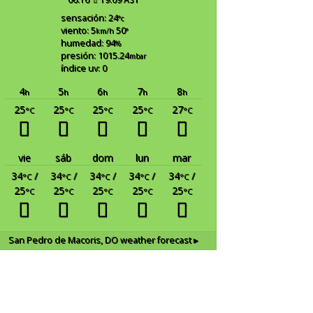
sensación: 24
°c
viento: 5
50
km/h
°
humedad: 94
%
presión: 1015.24
mbar
índice uv: 0
4
5
6
7
8
h
h
h
h
h
25
25
25
25
27
°C
°C
°C
°C
°C
vie
sáb
dom
lun
mar
34
/
34
/
34
/
34
/
34
/
°C
°C
°C
°C
°C
25
25
25
25
25
°C
°C
°C
°C
°C
San Pedro de Macoris, DO
weather forecast ▸