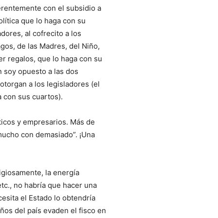
erentemente con el subsidio a
olítica que lo haga con su
adores, al cofrecito a los
agos, de las Madres, del Niño,
er regalos, que lo haga con su
n soy opuesto a las dos
torgan a los legisladores (el
 con sus cuartos).
íticos y empresarios. Más de
“mucho con demasiado”. ¡Una
igiosamente, la energía
 etc., no habría que hacer una
cesita el Estado lo obtendría
eños del país evaden el fisco en