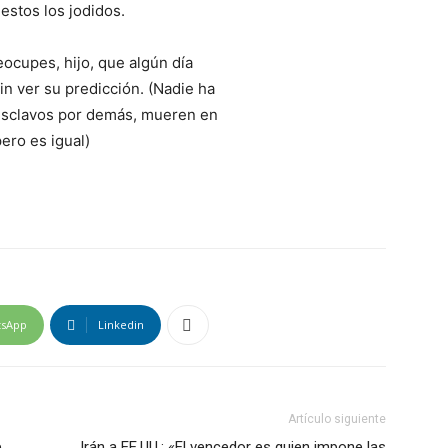
estos los jodidos.
ocupes, hijo, que algún día
n ver su predicción. (Nadie ha
 esclavos por demás, mueren en
ero es igual)
tsApp
Linkedin
Artículo siguiente
e
Irán a EE.UU.: «El vencedor es quien impone las