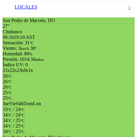
LOCALES
San Pedro de Macoris, DO
27°
Chubasco
06:16
19:10 AST
Sensación: 31
°C
Viento: 3
30
km/h
°
Humedad: 89
%
Presión: 1014.56
mbar
Índice UV: 0
21
22
23
0
1
h
h
h
h
h
26
°C
26
°C
26
°C
25
°C
25
°C
Jue
Vie
Sáb
Dom
Lun
33
/ 24
°C
°C
34
/ 24
°C
°C
34
/ 25
°C
°C
34
/ 25
°C
°C
34
/ 25
°C
°C