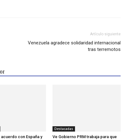
tsApp
Linkedin
Artículo siguiente
Venezuela agradece solidaridad internacional
tras terremotos
or
Destacadas
za acuerdo con España y
Ve Gobierno PRM trabaja para que