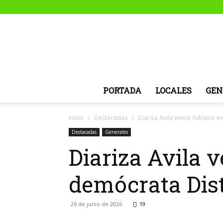
PORTADA
LOCALES
GEN
Inicio
Destacadas
Diariza Avila vence Adriano e
Destacadas
Generales
Diariza Avila 
demócrata Dist
26 de junio de 2026
19