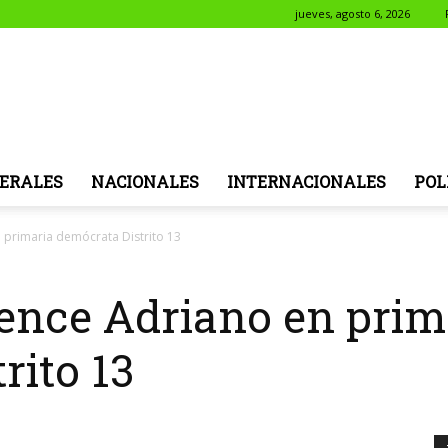
jueves, agosto 6, 2026
NotiSol
ERALES
NACIONALES
INTERNACIONALES
POL
n primaria demócrata Distrito 13
vence Adriano en prim
rito 13