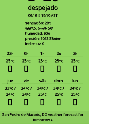
despejado
06:16
19:10 AST
sensación: 29
°c
viento: 6
50
km/h
°
humedad: 90
%
presión: 1015.58
mbar
índice uv: 0
23
0
1
2
3
h
h
h
h
h
25
25
25
25
25
°C
°C
°C
°C
°C
jue
vie
sáb
dom
lun
33
/
34
/
34
/
34
/
34
/
°C
°C
°C
°C
°C
24
24
25
25
25
°C
°C
°C
°C
°C
San Pedro de Macoris, DO
weather forecast for
tomorrow ▸