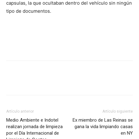
capsulas
,
la que
ocultaban
dentro del
vehículo
sin
ningún
tipo de documentos.
Facebook
Twitter
WhatsApp
Lin
Artículo anterior
Artículo siguiente
Medio Ambiente e Indotel
Ex miembro de Las Reinas se
realizan jornada de limpieza
gana la vida limpiando casas
por el Día Internacional de
en NY