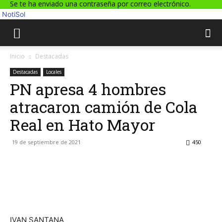
Se te ha enviado una contraseña por correo electrónico.
NotiSol
Inicio
Destacadas
Destacadas
Locales
PN apresa 4 hombres
atracaron camión de Cola
Real en Hato Mayor
19 de septiembre de 2021
450
Facebook
Twitter
WhatsApp
Lin
IVAN SANTANA