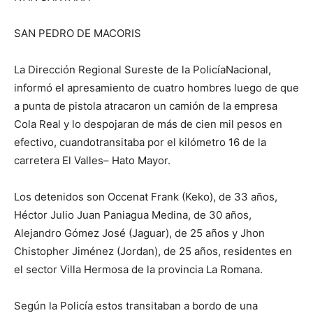
SAN PEDRO DE MACORIS
La
Dirección
Regional Su
reste de la
Policía
Nacional
,
inform
ó
el
apresamiento
de cuatro hombres
luego de
que
a
p
unta de pistola
atracaron
un camión de la empresa
Cola Real
y lo despojaran de
más
de cien mil pesos en
efectivo
,
cuando
transitaba
por
el
kilómetro
16 de
la
carretera
El Valles
–
Hato Mayor.
Los detenidos son
Occenat Frank (Keko)
, de 33
años
,
Héctor
Julio
Juan
Paniagua
Medina, de 30
años
,
Alejandro
Gómez
José
(Jaguar), de 25
años
y Jhon
Chistopher
Jiménez
(Jordan), de 25
años
, residentes en
el sector Villa Hermosa de la provincia La Romana.
Según la
Policía
estos transitaban a bordo de una