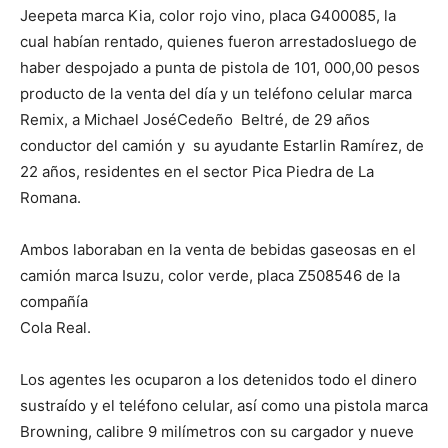
Jeepeta marca Kia, color rojo vino
, placa G400085, la
cual habían rentado
, quienes fueron arrestados
luego de
haber despojado a punta de pistola de
101
, 000,00
pesos
producto
de la venta del
día
y un teléfono celular marca
Remix, a Michael
José
Cedeño
Beltré
, de 29
años
conductor del camión y su ayudante Estarlin
Ramírez
, de
22
años
, residentes en el
sector Pica Piedra de La
Romana.
Ambos laboraban en la venta de
bebidas
ga
seosas en el
camión
marca Isuzu, color verde, placa Z508546
de la
compañía
Cola Real.
Los
agentes
les
ocuparon a los detenidos todo el dinero
sustraído y el teléfono celular
,
así
como una
pistola
marca
Browning, calibre 9
milímetros
con su cargador y nueve