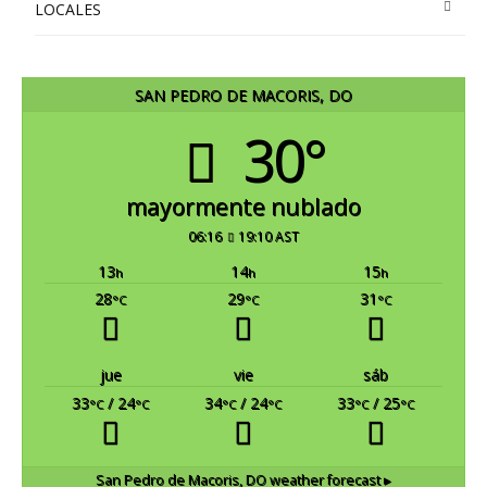
LOCALES
SAN PEDRO DE MACORIS, DO
30°
mayormente nublado
06:16
19:10 AST
13
14
15
h
h
h
28
29
31
°C
°C
°C
jue
vie
sáb
33
/ 24
34
/ 24
33
/ 25
°C
°C
°C
°C
°C
°C
San Pedro de Macoris, DO
weather forecast ▸