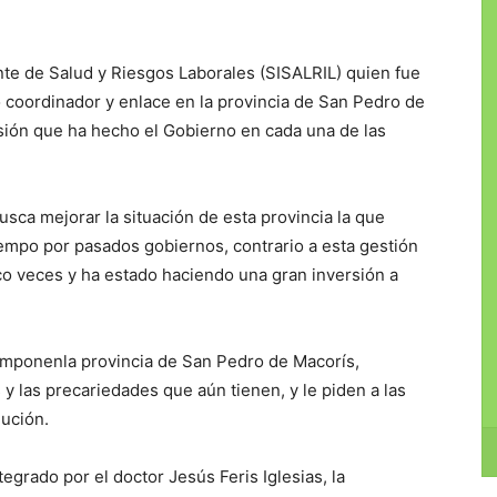
te de Salud y Riesgos
Laborales (SISALRIL) quien fue
o
coordinador y enlace en la provincia de San Pedro de
sión que ha hecho el
Gobierno
en cada una de las
sca mejorar la situación de esta provincia la que
empo por pasados gobiernos
,
contrario
a esta gestión
co veces y ha estado
haciendo una gran inversión a
omponen
la pro
vincia de S
an Pedro de
Macorís
,
 y las precariedades que
aún
tienen
,
y le piden a las
lución.
ntegrado por el doctor
Jesús
Feris Iglesias, la