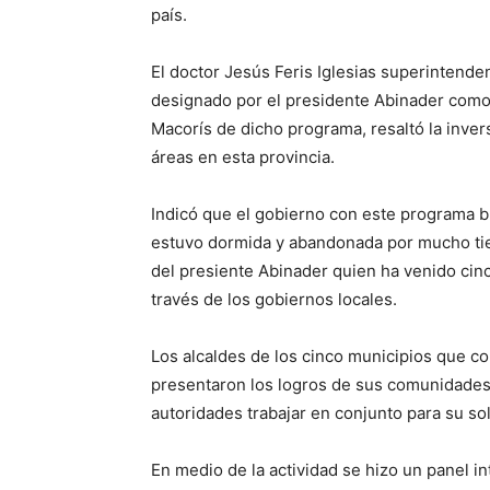
país.
El doctor
Jesús
Feris
Iglesias
superintenden
designado por el presidente Abinader com
Macorís
de dicho programa,
resaltó
la
inver
áreas en esta
provincia.
Indicó
que el
gobierno
con este programa bu
estuvo dormida
y
abandonada
por
mucho ti
del presiente Abinader quien ha venido cin
través de los gobiernos locales
.
Los
alcaldes de los cinco municipios que
c
presentaron los logros de sus comunidades
autoridades trabajar en conjunto para su so
En medio de la actividad se hizo un panel i