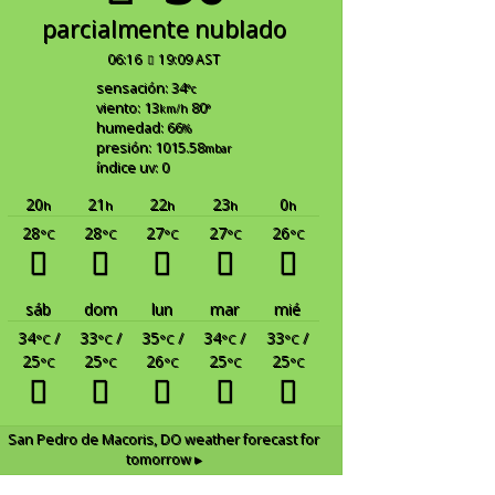
parcialmente nublado
06:16
19:09 AST
sensación: 34
°c
viento: 13
80
km/h
°
humedad: 66
%
presión: 1015.58
mbar
índice uv: 0
20
21
22
23
0
h
h
h
h
h
28
28
27
27
26
°C
°C
°C
°C
°C
sáb
dom
lun
mar
mié
34
/
33
/
35
/
34
/
33
/
°C
°C
°C
°C
°C
25
25
26
25
25
°C
°C
°C
°C
°C
San Pedro de Macoris, DO
weather forecast for
tomorrow ▸