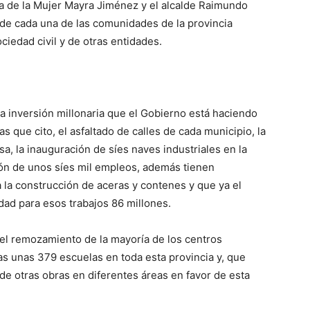
ra de la Mujer Mayra
Jiménez
y el alcalde Raimundo
 de
cada una de las comunidades de la provincia
ciedad civil y de otras entidades
.
la inversión millonaria que
el Gobierno
está
haciendo
as q
ue cito,
el asfaltado de calles
de cada municipio
, la
sa,
la inauguración de
síes
naves industriales en la
ón
de unos
síes
mil
empleos
,
además
tienen
 la
construcción
de aceras y contenes
y que ya
el
udad
para esos trabajos
86 millones
.
 el
remozamiento
de
la mayoría
de los centros
as
unas 379 escuelas
en t
oda esta provincia y
,
que
 de otras obras en diferentes áreas en favor
de
esta