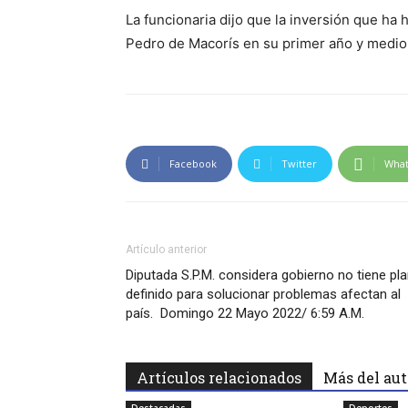
La funcionaria dijo que la inversión que ha
Pedro de
Macorís
en su primer año y medi
Facebook
Twitter
Wha
Artículo anterior
Diputada S.P.M. considera gobierno no tiene pl
definido para solucionar problemas afectan al
país. Domingo 22 Mayo 2022/ 6:59 A.M.
Artículos relacionados
Más del aut