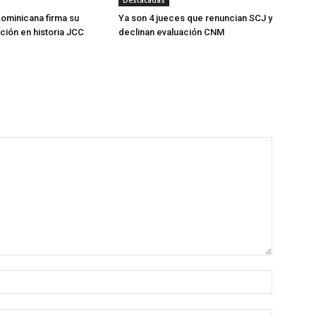
Destacadas
ominicana firma su
Ya son 4 jueces que renuncian SCJ y
ción en historia JCC
declinan evaluación CNM