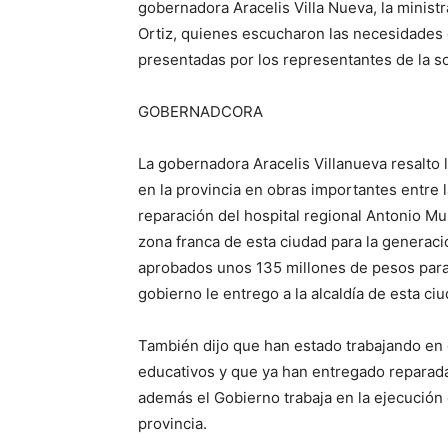
gobernadora Aracelis Villa Nueva, la minist
Ortiz, quienes escucharon
las
necesidades
presentadas por los
representantes
de la so
GOBERNADCORA
La gobernadora
Aracelis Villanueva
resalto 
en la provincia
en obras importantes entre l
reparación
del hospital regional
Antonio
Mu
zona franca de esta ciudad para la
generaci
aprobados unos
135 millones de pesos para
gobierno le entrego a la alcaldía
de esta ci
También
dijo que
han estado trabajando en
educativos
y que ya han entregado
reparad
además
el
Gobierno
trabaja en la ejecución
provincia.