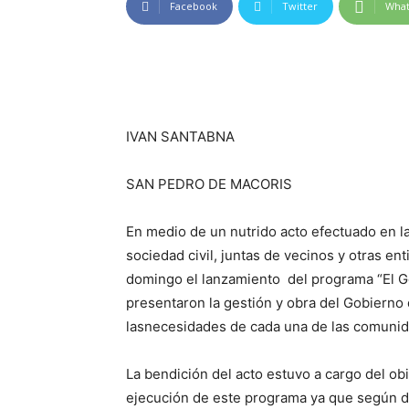
Facebook
Twitter
Wha
IVAN SANTABNA
SAN PEDRO DE MACORIS
En medio de un nutrido acto efectuado en l
sociedad civil, juntas de vecinos
y otras en
domingo
el lanzamiento del programa
“
El 
presentaron la gestión y obra del
Gobierno 
la
s
necesidades de cada una de las comunida
La bendición del acto estuvo a cargo del 
ejecución
de
este programa ya que según di