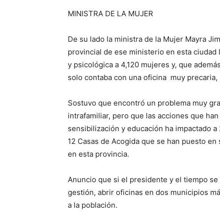
MINISTRA DE LA
MUJER
De su lado la ministra de la Mujer Mayra
Ji
provincial
de ese ministerio en esta ciudad
y
psicológica
a 4,1
20 mujeres
y, que ademá
solo contaba con una oficina muy precaria,
Sostuvo
que
encontró un problema muy grav
intrafamiliar
, pero que las acciones que ha
sensibilización
y educación ha impactado a 
12 C
asas de Acogida
que se han puesto en 
en esta provincia.
Anuncio que si el presidente y el tiempo se
gestión,
abrir
oficina
s
en dos municipios
má
a la población.