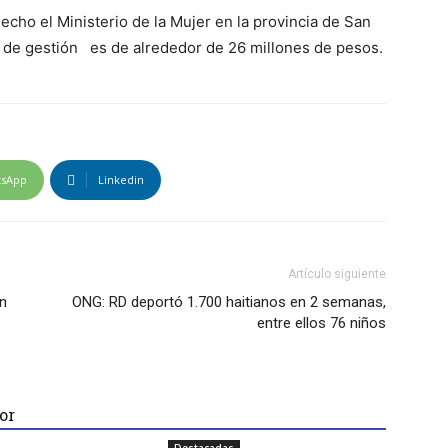
 hecho el
Ministerio
de la Mujer en la provincia de San
o de
gestión
es de alrededor de 26 millones
de pesos
.
tsApp
Linkedin
Artículo siguiente
an
ONG: RD deportó 1.700 haitianos en 2 semanas,
entre ellos 76 niños
or