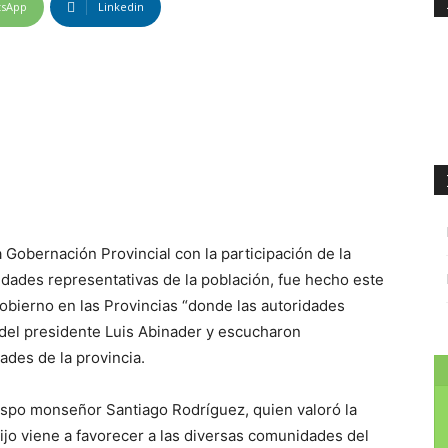
tsApp
Linkedin
a
Gobernación
Provincial
con la participación de
la
tidades
representativas de la población
,
fue hecho
este
Gobierno en las Provincias “donde
las autoridades
del presidente Luis Abinader y
escucharon
des de la provincia.
obispo monseñor Santiago
Rodríguez, quien valoró
la
jo viene a favorecer
a las diversas comunidades del