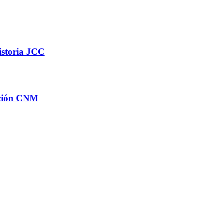
istoria JCC
ación CNM