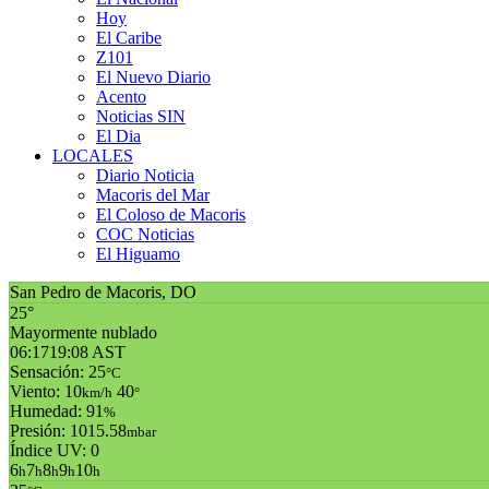
Hoy
El Caribe
Z101
El Nuevo Diario
Acento
Noticias SIN
El Dia
LOCALES
Diario Noticia
Macoris del Mar
El Coloso de Macoris
COC Noticias
El Higuamo
San Pedro de Macoris, DO
25°
Mayormente nublado
06:17
19:08 AST
Sensación: 25
°C
Viento: 10
40
km/h
°
Humedad: 91
%
Presión: 1015.58
mbar
Índice UV: 0
6
7
8
9
10
h
h
h
h
h