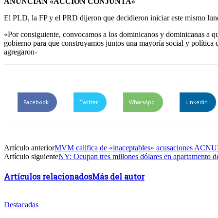
ANUNCIAN «ACCIÓN CONJUNTA»
El PLD, la FP y el PRD dijeron que decidieron iniciar este mismo lune
«Por consiguiente, convocamos a los dominicanos y dominicanas a que
gobierno para que construyamos juntos una mayoría social y política qu
agregaron-
Facebook
Twitter
WhatsApp
Linkedin
Artículo anterior
MVM califica de «inaceptables» acusaciones ACN
Artículo siguiente
NY: Ocupan tres millones dólares en apartamento 
Artículos relacionados
Más del autor
Destacadas