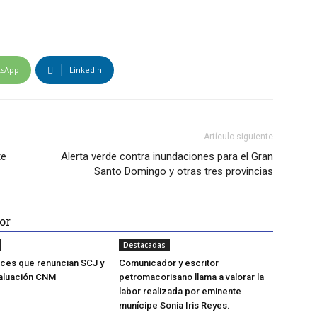
tsApp
Linkedin
Artículo siguiente
te
Alerta verde contra inundaciones para el Gran
Santo Domingo y otras tres provincias
or
Destacadas
eces que renuncian SCJ y
Comunicador y escritor
valuación CNM
petromacorisano llama a valorar la
labor realizada por eminente
munícipe Sonia Iris Reyes.