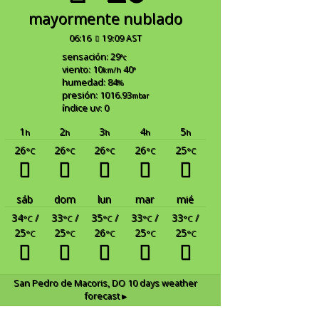
mayormente nublado
06:16
19:09 AST
sensación: 29
°c
viento: 10
40
km/h
°
humedad: 84
%
presión: 1016.93
mbar
índice uv: 0
1
2
3
4
5
h
h
h
h
h
26
26
26
26
25
°C
°C
°C
°C
°C
sáb
dom
lun
mar
mié
34
/
33
/
35
/
33
/
33
/
°C
°C
°C
°C
°C
25
25
26
25
25
°C
°C
°C
°C
°C
San Pedro de Macoris, DO
10 days weather
forecast ▸