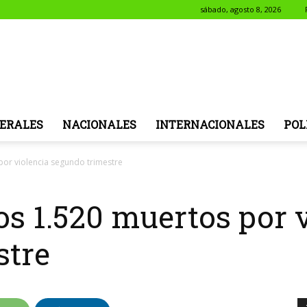
sábado, agosto 8, 2026
NotiSol
ERALES
NACIONALES
INTERNACIONALES
POL
por violencia segundo trimestre
s 1.520 muertos por v
stre