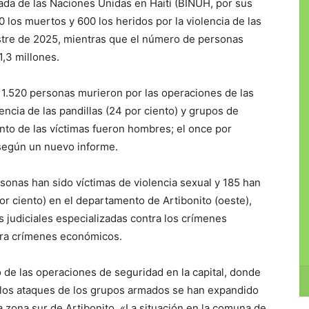
da de las Naciones Unidas en Haití (BINUH, por sus
0 los muertos y 600 los heridos por la violencia de las
estre de 2025, mientras que el número de personas
,3 millones.
os 1.520 personas murieron por las operaciones de las
lencia de las pandillas (24 por ciento) y grupos de
ento de las víctimas fueron hombres; el once por
, según un nuevo informe.
onas han sido víctimas de violencia sexual y 185 han
or ciento) en el departamento de Artibonito (oeste),
 judiciales especializadas contra los crímenes
ntra crímenes económicos.
 de las operaciones de seguridad en la capital, donde
s, los ataques de los grupos armados se han expandido
 la zona sur de Artibonito. «La situación en la comuna de