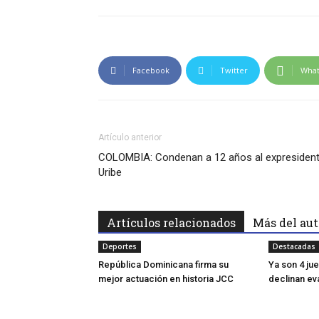
Facebook
Twitter
Wha
Artículo anterior
COLOMBIA: Condenan a 12 años al expresiden
Uribe
Artículos relacionados
Más del aut
Deportes
Destacadas
República Dominicana firma su
Ya son 4 ju
mejor actuación en historia JCC
declinan e