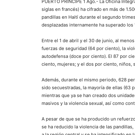
PUERTO PRINCIPE 1 Ago.- La Oficina Integra
siglas en francés) ha cifrado en más de 1.50
pandillas en Haití durante el segundo trim
desplazadas internamente ha superado los 1
Entre el 1 de abril y el 30 de junio, al men
fuerzas de seguridad (64 por ciento), la vio
autodefensa (doce por ciento). El 87 por ci
ciento, mujeres; y el dos por ciento, niños
Además, durante el mismo periodo, 628 pers
sido secuestradas, la mayoría de ellas (63 p
mientras que ya se han creado dos unidades
masivos y la violencia sexual, así como co
A pesar de que se ha producido un refuerzo
se ha reducido la violencia de las pandilla
a la región central y se ha intensificado en