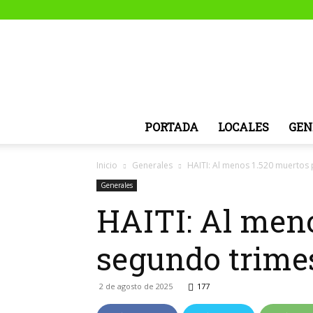
PORTADA
LOCALES
GEN
Inicio
Generales
HAITI: Al menos 1.520 muertos 
Generales
HAITI: Al meno
segundo trime
2 de agosto de 2025
177