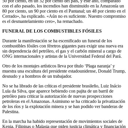
50 por ciento, en un 32 por ciento del país, y este año, comparado
con el año pasado, los incendios han disminuido en la Amazonía un
80 por ciento, un 90 por ciento en el Pantanal; un 48 por ciento en el
Cerrado», ha explicado. «Aún no es suficiente. Nuestro compromiso
es el desmantelamiento cero», ha remachado.
FUNERAL DE LOS COMBUSTIBLES FÓSILES
Durante la manifestación se ha escenificado un funeral de los
combustibles fósiles con féretros gigantes para exigir una nueva era
sin dependencia del petróleo, el gas y el carbón mineral a cargo de
ONG internacionales y artistas de la Universidad Federal del Pará.
Otro de los montajes artísticos lleva por título ‘Plaga naranja’ y
muestra una escultura del presidente estadounidense, Donald Trump,
desnudo y a hombros de un trabajador.
No se ha librado de las críticas el presidente brasileño, Luiz Inácio
Lula da Silva, que aparece bebiendo con pajita de un barril de
petróleo para criticar la autorización de nuevas prospecciones
petroleras en el Amazonas. Asimismo se ha criticado la privatización
de los ríos y la explotación minera y se han podido ver banderas de
Palestina.
En la marcha ha habido representación de movimientos sociales de
Kenia, Filipinas o Malasia que piden justicia climática y financiación