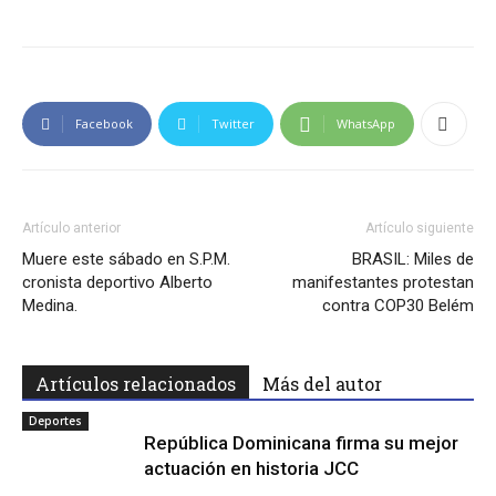
Facebook
Twitter
WhatsApp
Artículo anterior
Artículo siguiente
Muere este sábado en S.P.M.
BRASIL: Miles de
cronista deportivo Alberto
manifestantes protestan
Medina.
contra COP30 Belém
Artículos relacionados
Más del autor
Deportes
República Dominicana firma su mejor
actuación en historia JCC